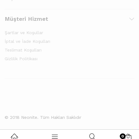
Müşteri Hizmet
Şartlar ve Koşullar
İptal ve İade Koşulları
Teslimat Koşulları
Gizlilik Politikası
© 2018 Neonite. Tüm Hakları Saklıdır
0