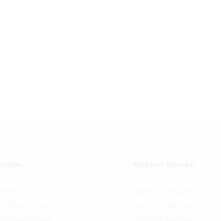
 Erişim
Müşteri Hizmet
mızda
Şartlar ve Koşullar
e İletişime Geçin
İptal ve İade Koşulları
 Sorulan Sorular
Teslimat Koşulları