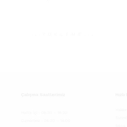
.
.
.
YÜKLEME
.
.
.
Çalışma Saatlerimiz
Hızlı
Hakkı
Hafta İçi : 08:30 – 18:30
Biziml
Cumartesi : 08:30 – 14:00
Sıkça